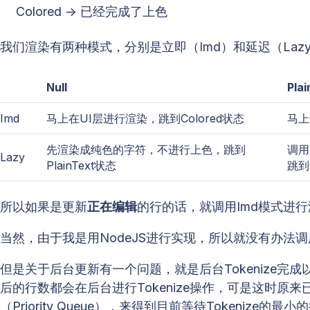
Colored -> 已经完成了上色
我们渲染有两种模式，分别是立即（Imd）和延迟（La
Null
Plai
Imd
马上在UI层进行渲染，跳到Colored状态
马上
先渲染成纯色的字符，不进行上色，跳到
调用
Lazy
PlainText状态
跳到
所以如果是更新
正在编辑
的行的话，就调用Imd模式进
当然，由于我是用NodeJS进行实现，所以就没有办法调用
但是关于后台更新有一个问题，就是后台Tokenize完
后的行数都会在后台进行Tokenize操作，可是这时原
（Priority Queue），来得到目前等待Tokenize的最